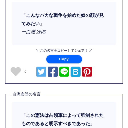
「
こんなバカな戦争を始めた奴の顔が見
てみたい
」
ー白洲 次郎
＼ この名言をコピーしてシェア！ ／
Copy
0
白洲次郎の名言
「
この憲法は占領軍によって強制された
ものであると明示すべきであった
」