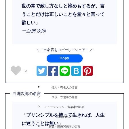
世の常で致し方なしと諦めもするが、言
うことだけは正しいことを堂々と言って
欲しい
」
ー白洲 次郎
＼ この名言をコピーしてシェア！ ／
Copy
0
偉人・有名人の名言
白洲次郎の名言
スポーツ選手の名言
ミュージシャン・音楽家の名言
「
プリンシプルを持って生きれば、人生
俳優の名言
に迷うことは無い
」
医者・医療関係者の名言