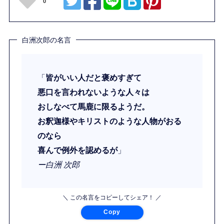
0
白洲次郎の名言
「
皆がいい人だと褒めすぎて
悪口を言われないような人々は
おしなべて馬鹿に限るようだ。
お釈迦様やキリストのような人物がおる
のなら
喜んで例外を認めるが
」
ー白洲 次郎
＼ この名言をコピーしてシェア！ ／
Copy