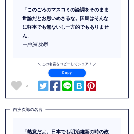
「
このごろのマスコミの論調をそのまま
世論だとお思いめさるな。国民はそんな
に軽率でも無ないし一方的でもありませ
ん
」
ー白洲 次郎
＼ この名言をコピーしてシェア！ ／
Copy
0
白洲次郎の名言
「
熱意だよ。日本でも明治維新の時の政