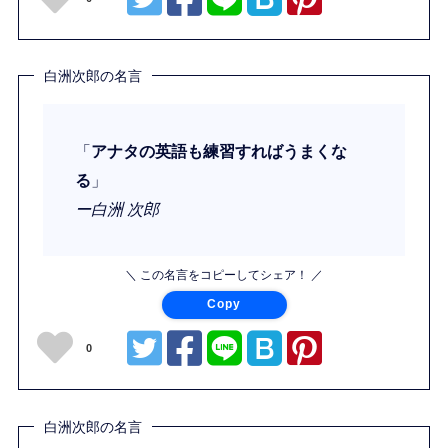
白洲次郎の名言
「
アナタの英語も練習すればうまくな
る
」
ー白洲 次郎
＼ この名言をコピーしてシェア！ ／
Copy
0
白洲次郎の名言