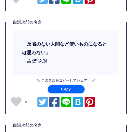
白洲次郎の名言
「
反省のない人間など使いものになると
は思わない
」
ー白洲 次郎
＼ この名言をコピーしてシェア！ ／
Copy
0
白洲次郎の名言