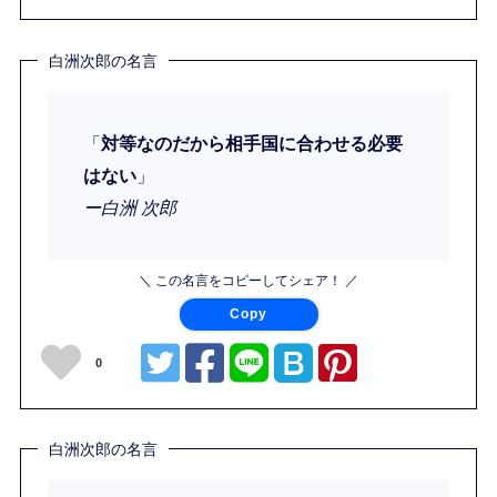
白洲次郎の名言
「
対等なのだから相手国に合わせる必要
はない
」
ー白洲 次郎
＼ この名言をコピーしてシェア！ ／
Copy
0
白洲次郎の名言