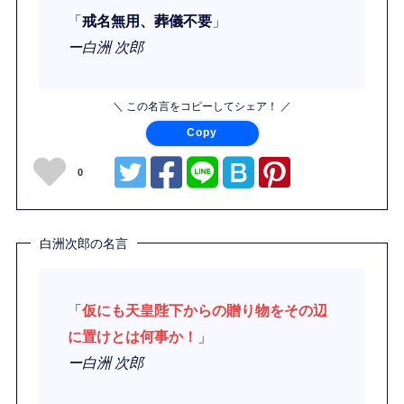
「
戒名無用、葬儀不要
」
ー白洲 次郎
＼ この名言をコピーしてシェア！ ／
Copy
0
白洲次郎の名言
「
仮にも天皇陛下からの贈り物をその辺
に置けとは何事か！
」
ー白洲 次郎