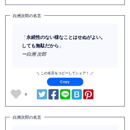
白洲次郎の名言
「
永続性のない様なことはせぬがよい。
しても無駄だから
」
ー白洲 次郎
＼ この名言をコピーしてシェア！ ／
Copy
0
白洲次郎の名言