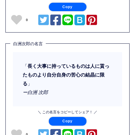
Copy
0
白洲次郎の名言
「
長く大事に持っているものは人に貰っ
たものより自分自身の苦心の結晶に限
る
」
ー白洲 次郎
＼ この名言をコピーしてシェア！ ／
Copy
0