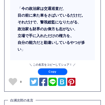
「
今の政治家は交通巡査だ
。
目の前に来た車をさばいているだけだ。
それだけで、警視総監になりたがる
。
政治家も財界のお偉方も志がない
。
立場で手に入れただけの権力を、
自分の能力だと勘違いしているやつが多
い
」
＼ この名言をコピーしてシェア！ ／
Copy
0
白洲次郎の名言