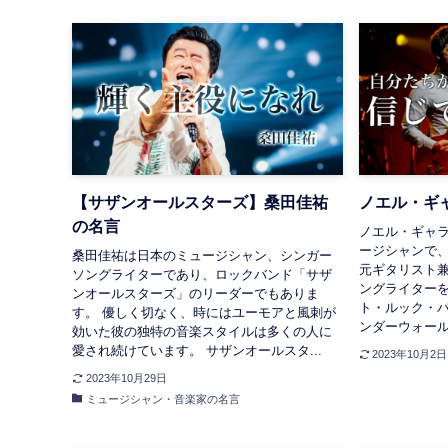
【サザンオールスターズ】桑田佳祐
ノエル・ギ
の名言
ノエル・ギャ
ージシャンで
桑田佳祐は日本のミュージシャン、シンガー
元ギタリスト兼
ソングライターであり、ロックバンド「サザ
ングライター
ンオールスターズ」のリーダーでもありま
ト・ルック・
す。 優しく切なく、時にはユーモアと風刺が
ンダーウォール
効いた彼の独特の音楽スタイルは多くの人に
愛され続けています。 サザンオールスタ...
2023年10月2日
2023年10月29日
ミュージシャン・音楽家の名言