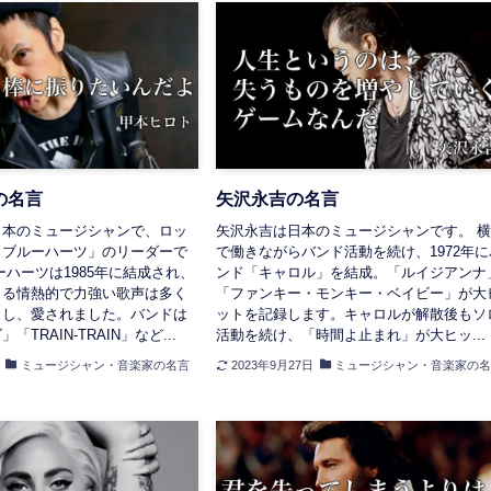
の名言
矢沢永吉の名言
日本のミュージシャンで、ロッ
矢沢永吉は日本のミュージシャンです。 
・ブルーハーツ」のリーダーで
で働きながらバンド活動を続け、1972年に
ーハーツは1985年に結成され、
ンド「キャロル」を結成。「ルイジアンナ
よる情熱的で力強い歌声は多く
「ファンキー・モンキー・ベイビー」が大
了し、愛されました。バンドは
ットを記録します。キャロルが解散後もソ
TRAIN-TRAIN」など...
活動を続け、「時間よ止まれ」が大ヒッ...
ミュージシャン・音楽家の名言
2023年9月27日
ミュージシャン・音楽家の