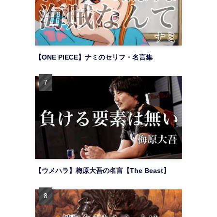
【ONE PIECE】ナミのセリフ・名言集
【ウメハラ】梅原大吾の名言【The Beast】