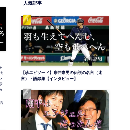
人気記事
ャ
【珍エピソード】糸井嘉男の伝説の名言（迷
スカ
レ
言）・語録集【インタビュー】
宗
ら
名言