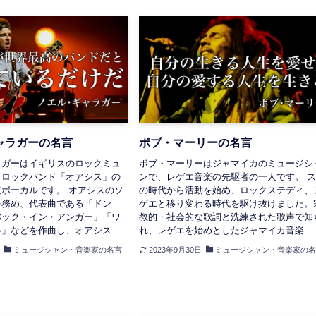
ャラガーの名言
ボブ・マーリーの名言
ラガーはイギリスのロックミュ
ボブ・マーリーはジャマイカのミュージシ
、ロックバンド「オアシス」の
ンで、レゲエ音楽の先駆者の一人です。 
ボーカルです。 オアシスのソ
の時代から活動を始め、ロックステディ、
を務め、代表曲である「ドン
ゲエと移り変わる時代を駆け抜けました。
バック・イン・アンガー」「ワ
教的・社会的な歌詞と洗練された歌声で知
」などを作曲し、オアシス...
れ、レゲエを始めとしたジャマイカ音楽...
ミュージシャン・音楽家の名言
2023年9月30日
ミュージシャン・音楽家の