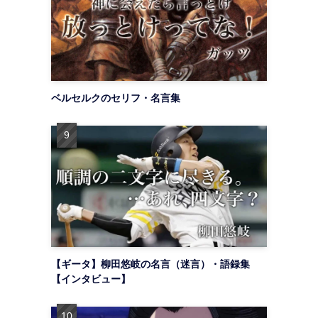
ベルセルクのセリフ・名言集
【ギータ】柳田悠岐の名言（迷言）・語録集
【インタビュー】