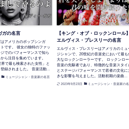
ガガの名言
【キング・オブ・ロックンロール
エルヴィス・プレスリーの名言
ガはアメリカのポップシンガ
トです。 彼女の独特のファッ
エルヴィス・プレスリーはアメリカのミュ
ージでのパフォーマンスで知ら
ジシャンで、20世紀の音楽史において最も
界から注目を集めています。
大なロックンローラーです。 ロックンロ
「世界で最も検索された女性」と
音楽の先駆者であり、特徴的な音楽スタイ
登録されました。 音楽活動...
とステージパフォーマンスで若者の文化に
きな影響を与えました。活動初期の楽曲...
ミュージシャン・音楽家の名言
2023年9月23日
ミュージシャン・音楽家の