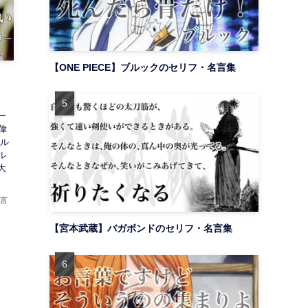
【ONE PIECE】ブルックのセリフ・名言集
】
ー
偉
ール
ル
大
名言
【宮本武蔵】バガボンドのセリフ・名言集