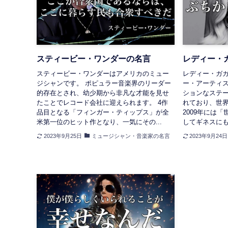
スティービー・ワンダーの名言
レディー・
スティービー・ワンダーはアメリカのミュー
レディー・ガ
ジシャンです。 ポピュラー音楽界のリーダー
ー・アーティス
的存在とされ、幼少期から非凡な才能を見せ
ションなステ
たことでレコード会社に迎えられます。 4作
れており、世
品目となる「フィンガー・ティップス」が全
2009年には
米第一位のヒット作となり、一気にその...
してギネスにも
2023年9月25日
ミュージシャン・音楽家の名言
2023年9月24日