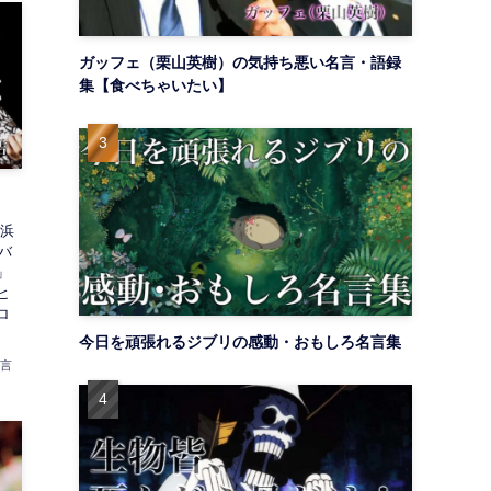
ガッフェ（栗山英樹）の気持ち悪い名言・語録
集【食べちゃいたい】
横浜
バ
」
ヒ
ロ
今日を頑張れるジブリの感動・おもしろ名言集
名言