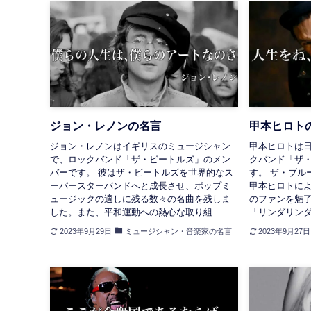
ジョン・レノンの名言
甲本ヒロト
ジョン・レノンはイギリスのミュージシャン
甲本ヒロトは
で、ロックバンド「ザ・ビートルズ」のメン
クバンド「ザ
バーです。 彼はザ・ビートルズを世界的なス
す。 ザ・ブル
ーパースターバンドへと成長させ、ポップミ
甲本ヒロトに
ュージックの適しに残る数々の名曲を残しま
のファンを魅
した。また、平和運動への熱心な取り組...
「リンダリンダ」「
2023年9月29日
ミュージシャン・音楽家の名言
2023年9月27日