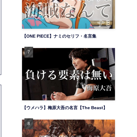
【ONE PIECE】ナミのセリフ・名言集
【ウメハラ】梅原大吾の名言【The Beast】