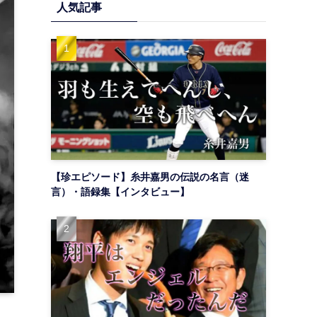
人気記事
【珍エピソード】糸井嘉男の伝説の名言（迷
言）・語録集【インタビュー】