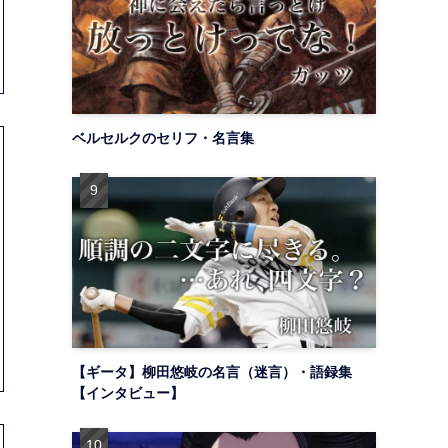
ベルセルクのセリフ・名言集
【ギータ】柳田悠岐の名言（迷言）・語録集
【インタビュー】