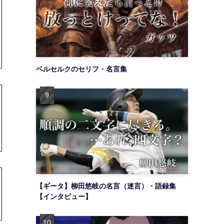
ベルセルクのセリフ・名言集
【ギータ】柳田悠岐の名言（迷言）・語録集
【インタビュー】