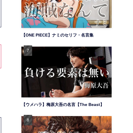
【ONE PIECE】ナミのセリフ・名言集
【ウメハラ】梅原大吾の名言【The Beast】