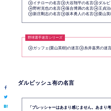
イチローの名言
大谷翔平の名言
ダルビ
野村克也の名言
落合博満の名言
王貞治
新庄剛志の名言
坂本勇人の名言
栗山英
野球選手迷言シリーズ
ガッフェ(栗山英樹)の迷言
糸井嘉男の迷
ダルビッシュ有の名言
「プレッシャーはあまり感じません。あまり