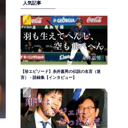
人気記事
【珍エピソード】糸井嘉男の伝説の名言（迷
言）・語録集【インタビュー】