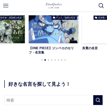
哲学者・思想家の名言
アニメ・漫画の名言
文学家・
【ONE PIECE】ジンベエのセリ
良寛の名言
フ・名言集
好きな名言を探して見よう！