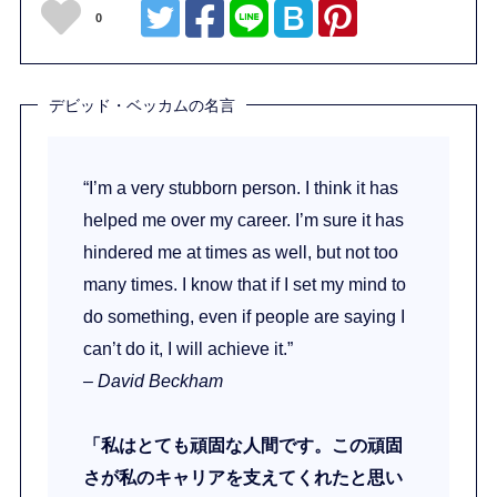
0
デビッド・ベッカムの名言
“I’m a very stubborn person. I think it has
helped me over my career. I’m sure it has
hindered me at times as well, but not too
many times. I know that if I set my mind to
do something, even if people are saying I
can’t do it, I will achieve it.”
– David Beckham
「私はとても頑固な人間です。この頑固
さが私のキャリアを支えてくれたと思い