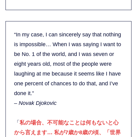
“In my case, I can sincerely say that nothing
is impossible… When I was saying I want to
be No. 1 of the world, and I was seven or
eight years old, most of the people were
laughing at me because it seems like I have
one percent of chances to do that, and I’ve
done it.”
– Novak Djokovic
「
私の場合、不可能なことは何もないと心
から言えます… 私が7歳か8歳の頃、「世界