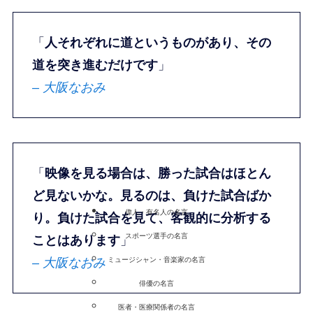
「
人それぞれに道というものがあり、その
道を突き進むだけです
」
– 大阪なおみ
「
映像を見る場合は、勝った試合はほとん
ど見ないかな。見るのは、負けた試合ばか
偉人・有名人の名言
り。負けた試合を見て、客観的に分析する
スポーツ選手の名言
ことはあります
」
ミュージシャン・音楽家の名言
– 大阪なおみ
俳優の名言
医者・医療関係者の名言