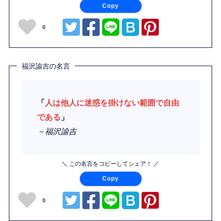
Copy
0
福沢諭吉の名言
「
人は他人に迷惑を掛けない範囲で自由
である
」
－福沢諭吉
＼ この名言をコピーしてシェア！ ／
Copy
0