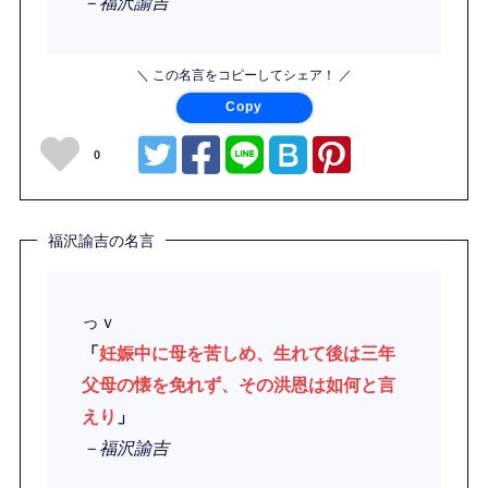
－福沢諭吉
＼ この名言をコピーしてシェア！ ／
Copy
0
福沢諭吉の名言
っｖ
「
妊娠中に母を苦しめ、生れて後は三年
父母の懐を免れず、その洪恩は如何と言
えり
」
－福沢諭吉