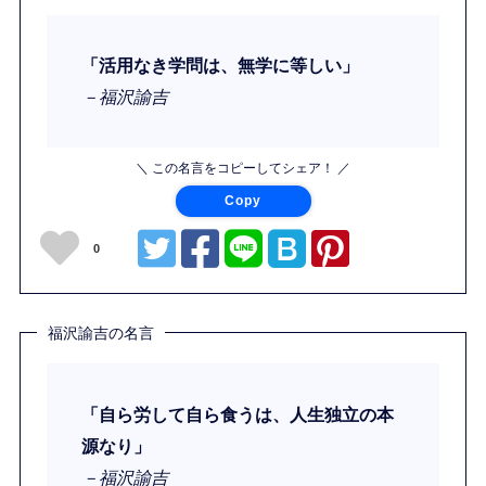
「活用なき学問は、無学に等しい」
－福沢諭吉
＼ この名言をコピーしてシェア！ ／
Copy
0
福沢諭吉の名言
「自ら労して自ら食うは、人生独立の本
源なり」
－福沢諭吉