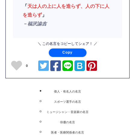
「
天は人の上に人を造らず、人の下に人
を造らず
」
－福沢諭吉
＼ この名言をコピーしてシェア！ ／
Copy
0
偉人・有名人の名言
スポーツ選手の名言
ミュージシャン・音楽家の名言
俳優の名言
医者・医療関係者の名言