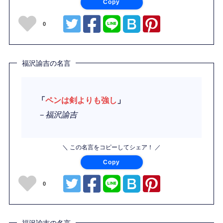
Copy
0
福沢諭吉の名言
「
ペンは剣よりも強し
」
－福沢諭吉
＼ この名言をコピーしてシェア！ ／
Copy
0