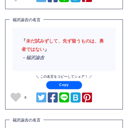
福沢諭吉の名言
「
未だ試みずして、先ず疑うものは、勇
者ではない
」
－福沢諭吉
＼ この名言をコピーしてシェア！ ／
Copy
0
福沢諭吉の名言