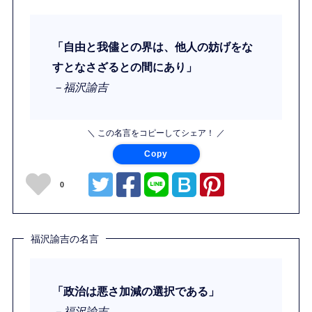
「自由と我儘との界は、他人の妨げをな
すとなさざるとの間にあり」
－福沢諭吉
＼ この名言をコピーしてシェア！ ／
Copy
0
福沢諭吉の名言
「政治は悪さ加減の選択である」
－福沢諭吉