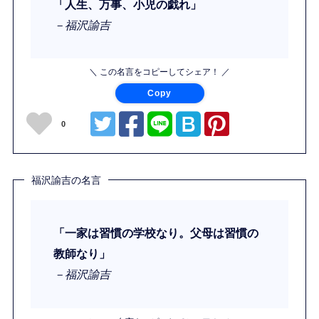
「人生、万事、小児の戯れ」
－福沢諭吉
＼ この名言をコピーしてシェア！ ／
Copy
0
福沢諭吉の名言
「一家は習慣の学校なり。父母は習慣の
教師なり」
－福沢諭吉