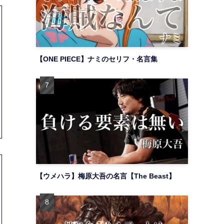
【ONE PIECE】ナミのセリフ・名言集
【ウメハラ】梅原大吾の名言【The Beast】