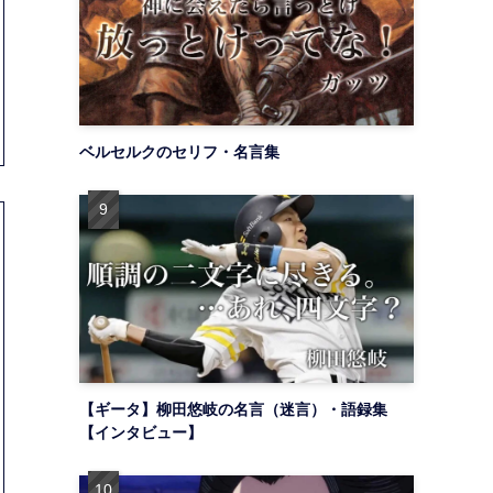
ベルセルクのセリフ・名言集
【ギータ】柳田悠岐の名言（迷言）・語録集
【インタビュー】