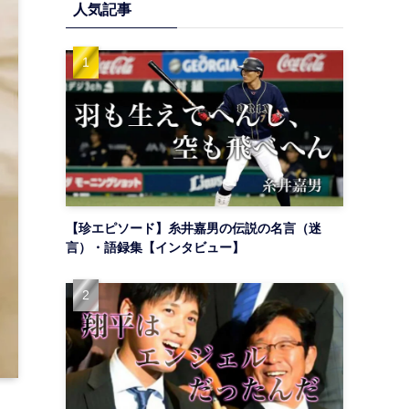
人気記事
【珍エピソード】糸井嘉男の伝説の名言（迷
言）・語録集【インタビュー】